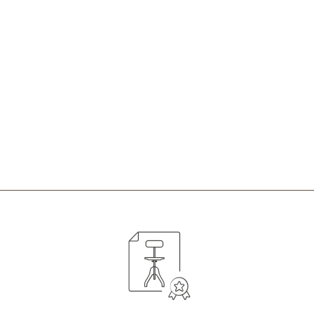
Sedus on spot cosy Kufenstuhl
(Box)
SEDUS
500,00 €