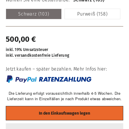
Schwarz (103)
Purweiß (158)
Einzelpreis
500,00 €
inkl.
inkl. 19% Umsatzsteuer
19%
inkl.
versandkostenfreie Lieferung
Umsatzsteuer
Jetzt kaufen – später bezahlen.
Mehr Infos hier:
Die Lieferung erfolgt voraussichtlich innerhalb 4-5 Wochen. Die
Lieferzeit kann in Einzelfällen je nach Produkt etwas abweichen.
In den Einkaufswagen legen