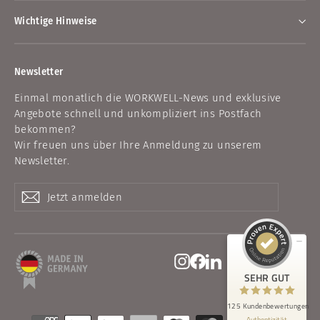
Wichtige Hinweise
Newsletter
Einmal monatlich die WORKWELL-News und exklusive
Angebote schnell und unkompliziert ins Postfach
bekommen?
Kundenbewertungen und Erfahrungen zu
Wir freuen uns über Ihre Anmeldung zu unserem
WORKWELL
Newsletter.
SEHR GUT
100%
Jetzt
Abonnieren
Abonnieren
Empfehlungen auf
anmelden
ProvenExpert.com
4,93 / 5,00
80
45
Bewertungen auf
Instagram
Facebook
LinkedIn
Bewertungen von 1
ProvenExpert.com
anderen Quelle
SEHR GUT
Blick aufs ProvenExpert-Profil werfen
125 Kundenbewertungen
Authentizität
15.7.2026