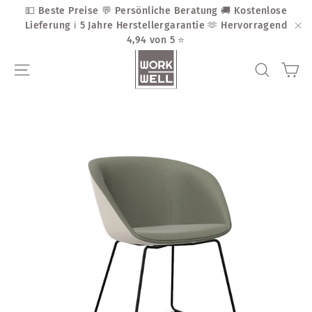
Direkt
💵 Beste Preise 💬 Persönliche Beratung 🚚 Kostenlose
zum
Lieferung ℹ️ 5 Jahre Herstellergarantie 🫶 Hervorragend
Inhalt
4,94 von 5 ⭐
"S
Ei
Seitennavigation
Suche