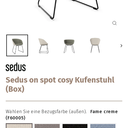
Schlie
(Esc)
Sedus on spot cosy Kufenstuhl
(Box)
Wählen Sie eine Bezugsfarbe (außen).
Fame creme
(F60005)